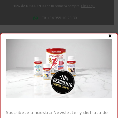
10% de DESCUENTO
en tu primera compra.
Click aquí
+34 955 10 23 30
Tlf
Buscar
x
0
Home
Colágenos
2 resultados encotrados.
Orden predeterminado
Suscríbete a nuestra Newsletter y disfruta de