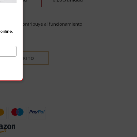
Best Diet
c
ontribuye al funcionamiento
online.
R AL CARRITO