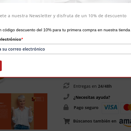
DEFENSAS
ete a nuestra Newsletter y disfruta de un 10% de descuento
La Vitamina C en cápsulas de 
normal del sistema nervioso.
 código descuento del 10% para tu primera compra en nuestra tienda 
electrónico
*
AÑADI
Envíos gratis
a partir de
25€
Entregas en
24/48h
¿Necesitas ayuda?
Pago seguro
Búscanos también en