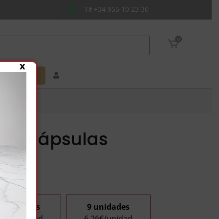
+34 955 10 23 30
Tlf
0
x
enda online
 50 Cápsulas
6 unidades
9 unidades
,46€/unidad
6,26€/unidad