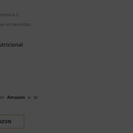
itamina C.
e no necesitas.
utricional
 en
Amazon
si te
AZON