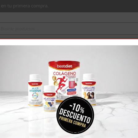
 en tu primera compra.
Buscar
n Ketoprotein
Área Profesional
Recetas y Consejos
Ti
Home
Tienda
Vitamina C | 50 Cápsulas
Vitamina C |
6,95
€
3 unidades
6,60€/unidad
6