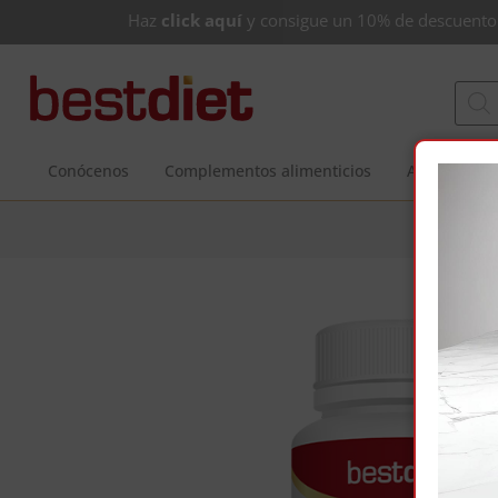
Haz
click aquí
y consigue un 10% de descuento
Conócenos
Complementos alimenticios
Alimentació